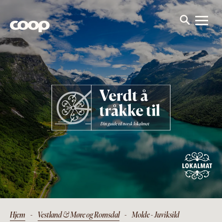
Hjem
-
Vestland & Møre og Romsdal
-
Molde - Juviksild