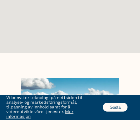
Vi benytter teknologi på nettsiden til
analyse- og markedsføringsformål,
tilpasning av innhold samt for å
Godta
videreutvikle våre tjenester.
Mer
informasjon