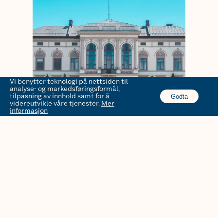
Vi benytter teknologi på nettsiden til
analyse- og markedsføringsformål,
tilpasning av innhold samt for å
Godta
videreutvikle våre tjenester.
Mer
informasjon
Porsgrunn