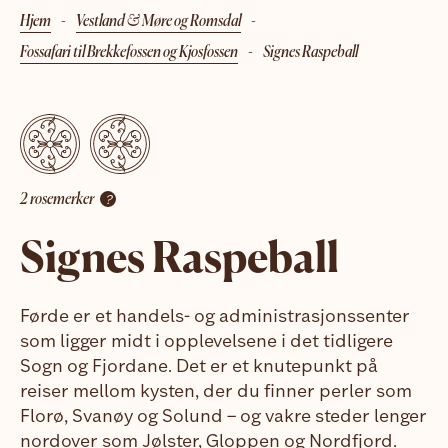
Hjem
-
Vestland & Møre og Romsdal
-
Fossafari til Brekkefossen og Kjosfossen
-
Signes Raspeball
2
rosemerke
r
?
Signes Raspeball
Førde er et handels- og administrasjonssenter
som ligger midt i opplevelsene i det tidligere
Sogn og Fjordane. Det er et knutepunkt på
reiser mellom kysten, der du finner perler som
Florø, Svanøy og Solund – og vakre steder lenger
nordover som Jølster, Gloppen og Nordfjord.