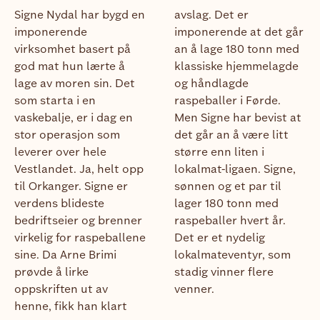
Signe Nydal har bygd en
avslag. Det er
imponerende
imponerende at det går
virksomhet basert på
an å lage 180 tonn med
god mat hun lærte å
klassiske hjemmelagde
lage av moren sin. Det
og håndlagde
som starta i en
raspeballer i Førde.
vaskebalje, er i dag en
Men Signe har bevist at
stor operasjon som
det går an å være litt
leverer over hele
større enn liten i
Vestlandet. Ja, helt opp
lokalmat-ligaen. Signe,
til Orkanger. Signe er
sønnen og et par til
verdens blideste
lager 180 tonn med
bedriftseier og brenner
raspeballer hvert år.
virkelig for raspeballene
Det er et nydelig
sine. Da Arne Brimi
lokalmateventyr, som
prøvde å lirke
stadig vinner flere
oppskriften ut av
venner.
henne, fikk han klart