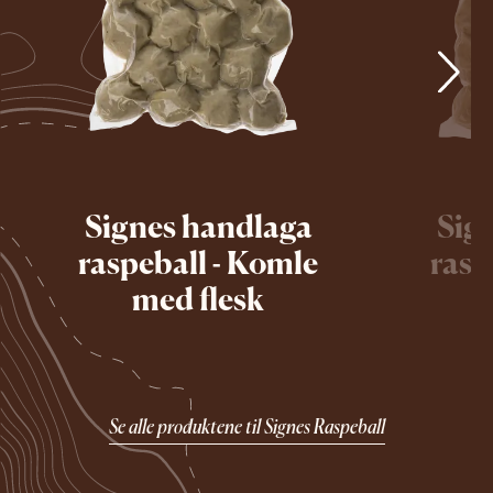
Signes handlaga
Sig
raspeball - Komle
rasp
med flesk
Se alle produktene til Signes Raspeball